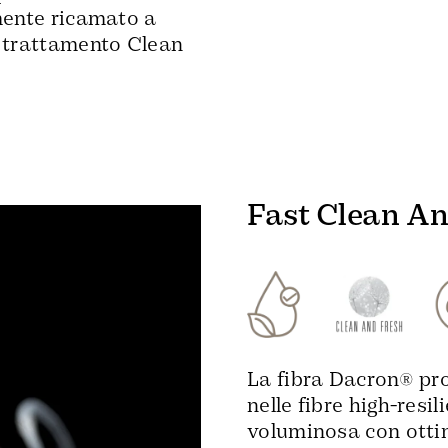
mente ricamato a
l trattamento Clean
Fast Clean An
La fibra Dacron® pr
nelle fibre high-resil
voluminosa con ottim