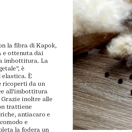
n la fibra di Kapok,
 e ottenuta dai
ta imbottitura. La
etale”, è
 elastica. È
e ricoperti da un
ce all’imbottitura
Grazie inoltre alle
on trattiene
riche, antiacaro e
o comodo e
pleta la fodera un