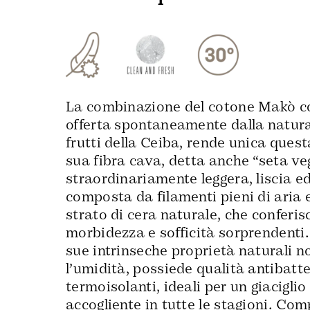
La combinazione del cotone Makò co
offerta spontaneamente dalla natura
frutti della Ceiba, rende unica ques
sua fibra cava, detta anche “seta veg
straordinariamente leggera, liscia ed
composta da filamenti pieni di aria 
strato di cera naturale, che conferis
morbidezza e sofficità sorprendenti. 
sue intrinseche proprietà naturali n
l’umidità, possiede qualità antibatte
termoisolanti, ideali per un giacigli
accogliente in tutte le stagioni. Com