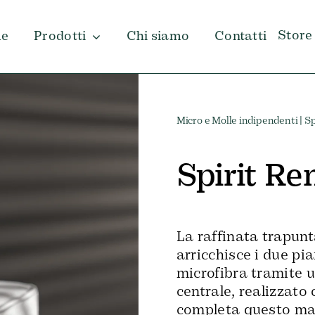
Store
e
Prodotti
Chi siamo
Contatti
Micro e Molle indipendenti
| S
Spirit R
La raffinata trapun
arricchisce i due pia
microfibra tramite u
centrale, realizzato
completa questo mat